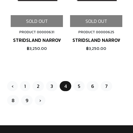
SOLD OUT
SOLD OUT
PRODUCT 00000631
PRODUCT 00000625
STRIDSLAND NARROW WIDE CHAINRING (GOLD)
STRIDSLAND NARROW WIDE
฿3,250.00
฿3,250.00
‹
1
2
3
4
5
6
7
8
9
›