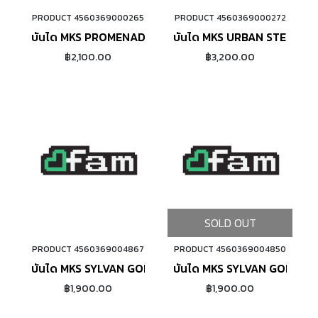
PRODUCT 4560369000265
PRODUCT 4560369000272
ADD TO CART
ADD TO CART
บันได MKS PROMENADE EZY
บันได MKS URBAN STEP IN 
฿2,100.00
฿3,200.00
SOLD OUT
PRODUCT 4560369004867
PRODUCT 4560369004850
ADD TO CART
บันได MKS SYLVAN GORDITO (BLACK)
บันได MKS SYLVAN GORDITO
฿1,900.00
฿1,900.00