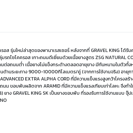
 รุ่นใหม่ล่าสุดของพานาเรสเซอร์ หลังจากที่ GRAVEL KING ได้รับคว
ลุ่มรถไซโคครอส เกาะถนนดีเยี่ยมด้วยเนื้อยางสูตร ZSG NATURAL C
ทานต่อถนนต่ำ เนื้อยางไม่แข็งกระด้างตลอดอายุยาง มีกันหนามในตัวทั
านด้านระยะทาง 9000-10000กิโลเมตร/คู่ (จากการใช้งานจริง) อายุกา
DVANCED EXTRA ALPHA CORD ที่มีความแข็งแรงสูงกว้าโครงสร้างผ้า
ถนน ขอบพับผลิตจาก ARAMID ที่มีความแข็งแรงเทียบเท่าโลหะ จึงทำให้ร
 ยาง GRAVEL KING SK เป็นยางขอบพับ ที่รองรับการใช้งานแบบ จุ๊ป
INO