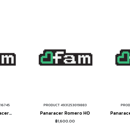
16745
PRODUCT 4931253019883
PROD
W
ORDER NOW
acer
Panaracer Romero HO
Panarac
50B)
฿1,600.00