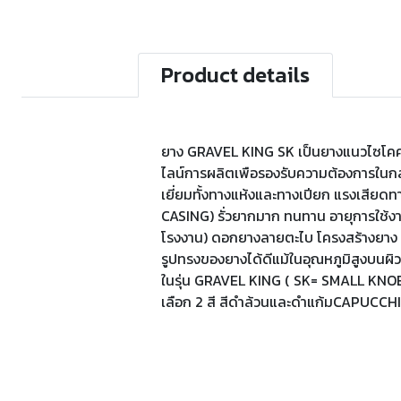
Product details
ยาง GRAVEL KING SK เป็นยางแนวไซโคครอส
ไลน์การผลิตเพือรองรับความต้องการในก
เยี่ยมทั้งทางแห้งและทางเปียก แรงเสียด
CASING) รั่วยากมาก ทนทาน อายุการใช้ง
โรงงาน) ดอกยางลายตะไบ โครงสร้างยาง A
รูปทรงของยางได้ดีแม้ในอุณหภูมิสูงบนผิว
ในรุ่น GRAVEL KING ( SK= SMALL KNOB)
เลือก 2 สี สีดำล้วนและดำแก้มCAPUCCH