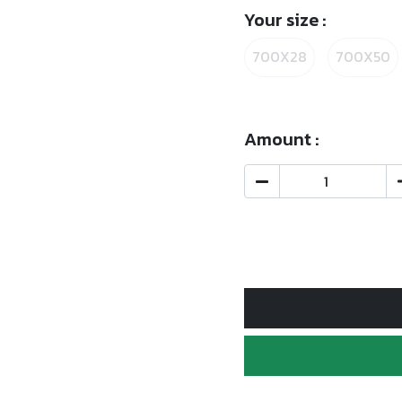
Your size :
700X28
700X50
Amount :