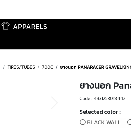
APPARELS
S
TIRES/TUBES
700C
ยางนอก PANARACER GRAVELKIN
ยางนอก Pan
Code :
4931253018442
Selected color :
BLACK WALL