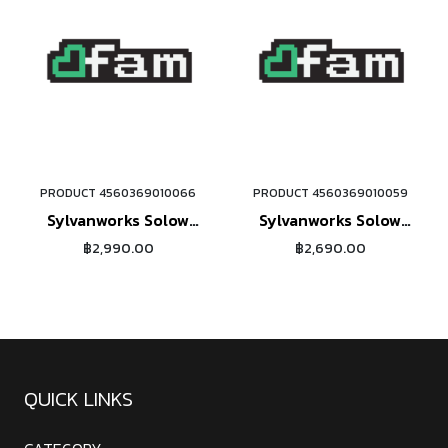
PRODUCT 4560369010066
PRODUCT 4560369010059
ORDER NOW
ORDER NOW
Sylvanworks Solow
Sylvanworks Solow
Table (brown)
Table (black)
฿2,990.00
฿2,690.00
QUICK LINKS