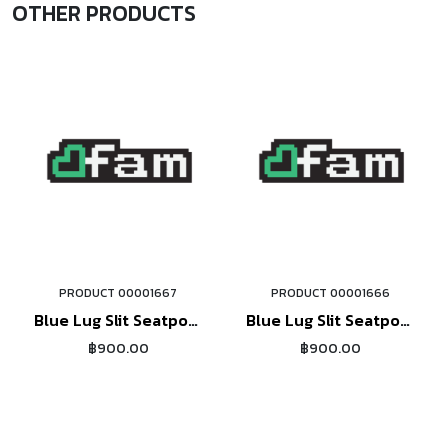
OTHER PRODUCTS
PRODUCT 00001667
PRODUCT 00001666
ORDER NOW
ORDER NOW
Blue Lug Slit Seatpost
Blue Lug Slit Seatpost
(black)
(silver)
฿900.00
฿900.00